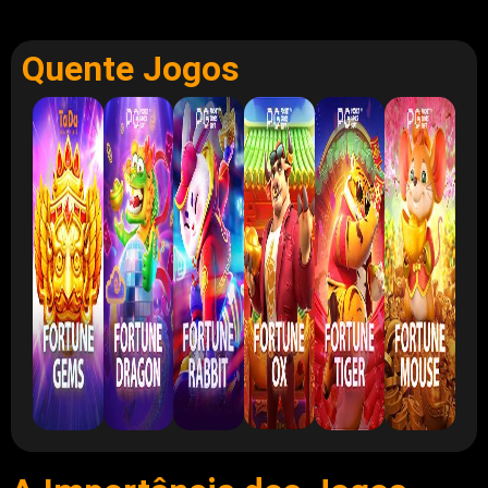
Quente Jogos