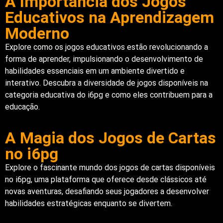
A Importância dos Jogos
Educativos na Aprendizagem
Moderno
Explore como os jogos educativos estão revolucionando a
forma de aprender, impulsionando o desenvolvimento de
habilidades essenciais em um ambiente divertido e
interativo. Descubra a diversidade de jogos disponíveis na
categoria educativa do i6pg e como eles contribuem para a
educação.
A Magia dos Jogos de Cartas
no i6pg
Explore o fascinante mundo dos jogos de cartas disponíveis
no i6pg, uma plataforma que oferece desde clássicos até
novas aventuras, desafiando seus jogadores a desenvolver
habilidades estratégicas enquanto se divertem.