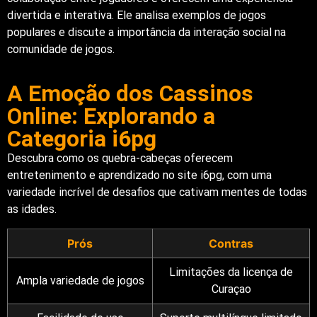
divertida e interativa. Ele analisa exemplos de jogos
populares e discute a importância da interação social na
comunidade de jogos.
A Emoção dos Cassinos
Online: Explorando a
Categoria i6pg
Descubra como os quebra-cabeças oferecem
entretenimento e aprendizado no site i6pg, com uma
variedade incrível de desafios que cativam mentes de todas
as idades.
Prós
Contras
Limitações da licença de
Ampla variedade de jogos
Curaçao