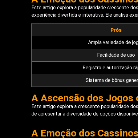
Este artigo explora a popularidade crescente d
experiência divertida e interativa. Ele analisa e
Prós
Ampla variedade de jo
Facilidade de uso
Registro e autorização r
Sistema de bônus gene
A Ascensão dos Jogos d
Este artigo explora a crescente popularidade dos
de apresentar a diversidade de opções disponívei
A Emoção dos Cassinos 