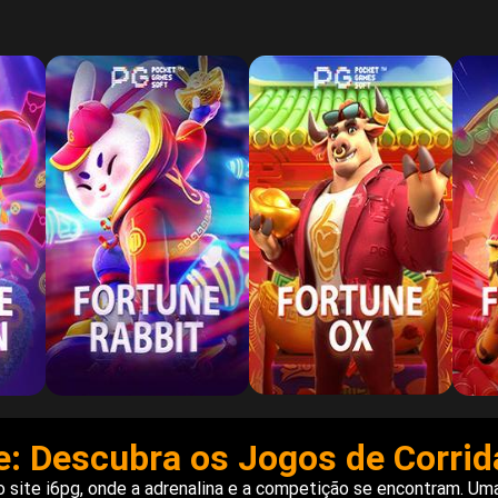
: Descubra os Jogos de Corrid
no site i6pg, onde a adrenalina e a competição se encontram. Um