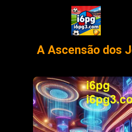
A Ascensão dos J