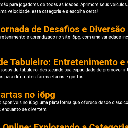
rsão para jogadores de todas as idades. Aprimore seus veículos
ma velocidade, esta categoria é a escolha certa!
rnada de Desafios e Diversão 
tenimento e aprendizado no site i6pg, com uma variedade inc
e Tabuleiro: Entretenimento e
 jogos de tabuleiro, destacando sua capacidade de promover int
s para diferentes faixas etárias e gostos.
artas no i6pg
disponíveis no i6pg, uma plataforma que oferece desde clássico
s enquanto se divertem.
Online: Explorando a Categoria