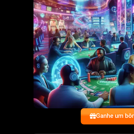
Ganhe um bô