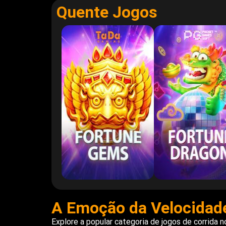
Quente Jogos
A Emoção da Velocidade
Explore a popular categoria de jogos de corrida 